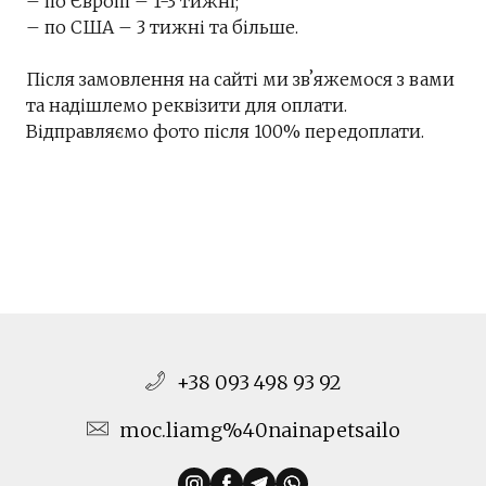
– по Європі – 1-3 тижні;
– по США – 3 тижні та більше.
Після замовлення на сайті ми звʼяжемося з вами
та надішлемо реквізити для оплати.
Відправляємо фото після 100% передоплати.
+38 093 498 93 92
moc.liamg%40nainapetsailo