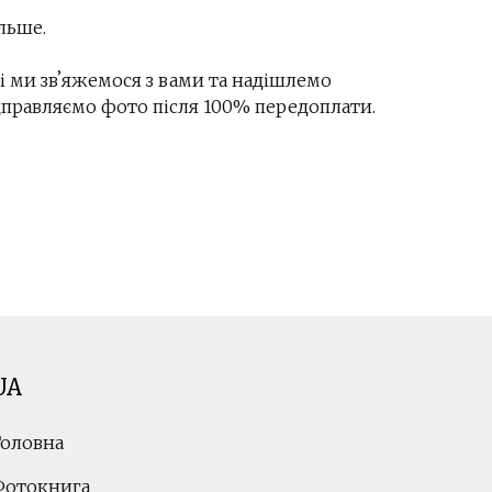
ільше.
і ми звʼяжемося з вами та надішлемо
ідправляємо фото після 100% передоплати.
UA
Головна
Фотокнига