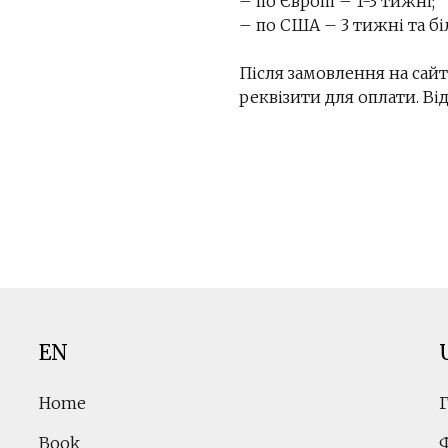
– по Європі – 1-3 тижні;
– по США – 3 тижні та б
Після замовлення на сайт
реквізити для оплати. В
EN
Home
Book