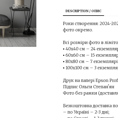
DESCRIPTION / ОПИС
Роки створення: 2024-20
фото окремо.
Всі розміри фото в ліміто
▪︎ 40х40 см – 24 екземпл
▪︎ 60х60 см – 15 екземпля
▪︎ 80х80 см – 7 екземплярі
▪︎ 100х100 см – 3 екземпл
Друк на папері Epson Prof
Підпис Ольги Степанʼян
Фото без рамки (доставля
Безкоштовна доставка по 
– по Україні – 2-3 дні;