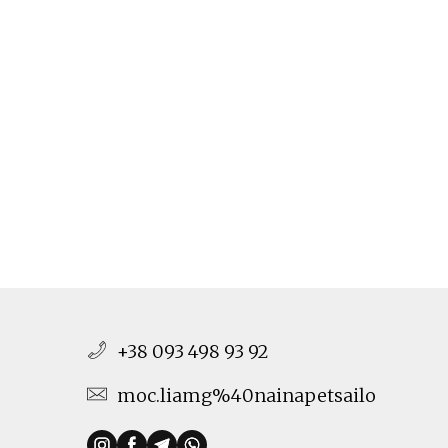
+38 093 498 93 92
moc.liamg%40nainapetsailo