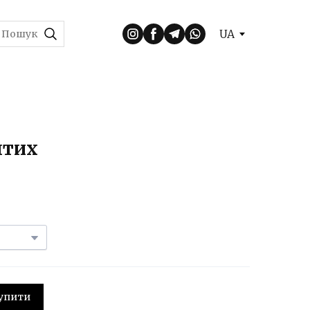
UA
птих
 Купити