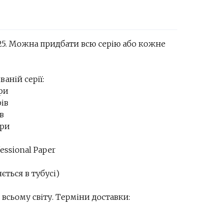
25. Можна придбати всю серію або кожне
ваній серії:
яри
рів
в
яри
essional Paper
ється в тубусі)
всьому світу. Терміни доставки: