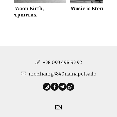
Moon Birth,
Music is Eternal
триптих
+38 093 498 93 92
moc.liamg%40nainapetsailo
EN