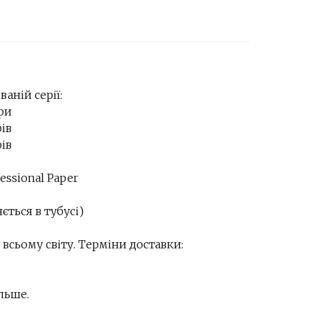
ваній серії:
яри
рів
рів
essional Paper
ється в тубусі)
всьому світу. Терміни доставки:
льше.