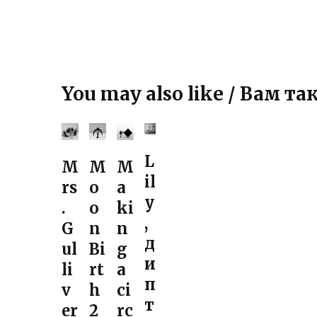
You may also like / Вам 
L
M
M
M
il
rs
o
a
y
.
o
ki
,
G
n
n
д
ul
Bi
g
и
li
rt
a
п
v
h
ci
т
er
2
rc