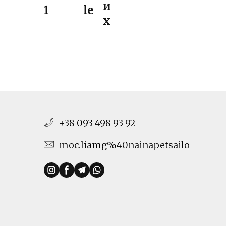
и
1
le
х
+38 093 498 93 92
moc.liamg%40nainapetsailo