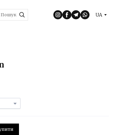
UA
rn
 Купити