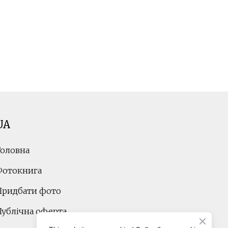
UA
Головна
Фотокнига
Придбати фото
Публічна оферта