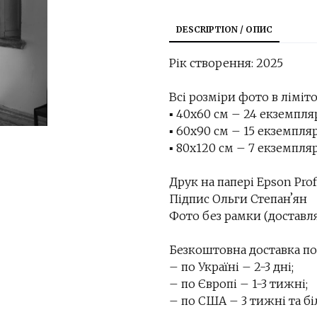
DESCRIPTION / ОПИС
Рік створення: 2025
Всі розміри фото в ліміто
▪︎ 40х60 см – 24 екземпл
▪︎ 60х90 см – 15 екземпля
▪︎ 80х120 см – 7 екземпля
Друк на папері Epson Prof
Підпис Ольги Степанʼян
Фото без рамки (доставля
Безкоштовна доставка по 
– по Україні – 2-3 дні;
– по Європі – 1-3 тижні;
– по США – 3 тижні та бі