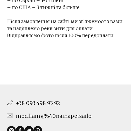
– по Європі – 1-3 тижні;
– по США – 3 тижні та більше.
Після замовлення на сайті ми звʼяжемося з вами
та надішлемо реквізити для оплати.
Відправляємо фото після 100% передоплати.
+38 093 498 93 92
moc.liamg%40nainapetsailo