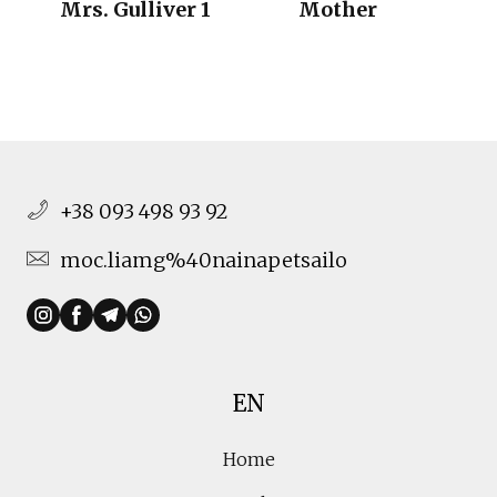
Mrs. Gulliver 1
Mother
+38 093 498 93 92
moc.liamg%40nainapetsailo
EN
Home