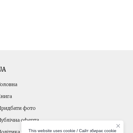
UA
Головна
Книга
Придбати фото
Публічна оферта
This website uses cookie / Cайт збирає cookie
Політика конфіденційності