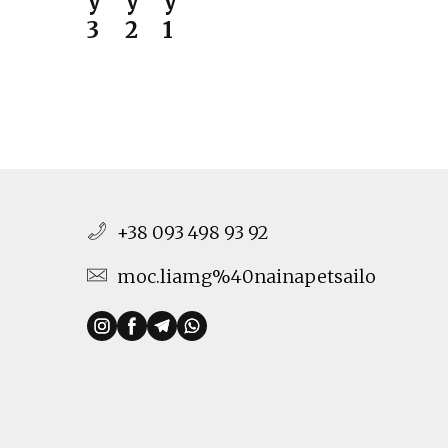
y
y
y
3
2
1
+38 093 498 93 92
moc.liamg%40nainapetsailo