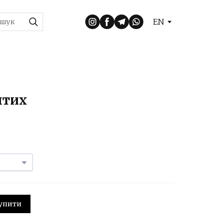
EN
птих
 Купити