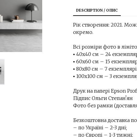
DESCRIPTION / ОПИС
Рік створення: 2021. Мо
окремо.
Всі розміри фото в ліміто
▪︎ 40х40 см – 24 екземпл
▪︎ 60х60 см – 15 екземпля
▪︎ 80х80 см – 7 екземплярі
▪︎ 100х100 см – 3 екземпл
Друк на папері Epson Prof
Підпис Ольги Степанʼян
Фото без рамки (доставля
Безкоштовна доставка по 
– по Україні – 2-3 дні;
– по Європі – 1-3 тижні;