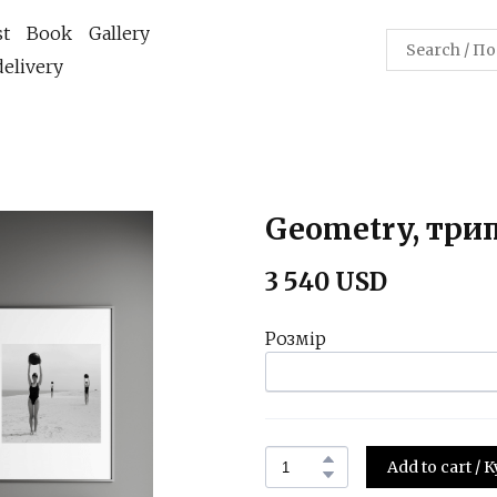
st
Book
Gallery
elivery
Geometry, три
3 540 USD
Розмір
Add to cart /