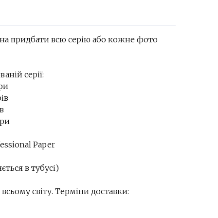
жна придбати всю серію або кожне фото
ваній серії:
яри
рів
в
яри
essional Paper
ється в тубусі)
всьому світу. Терміни доставки: