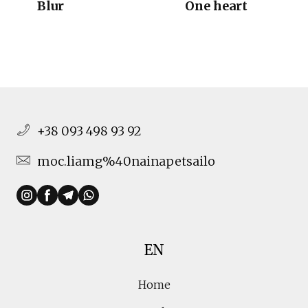
Blur
One heart
+38 093 498 93 92
moc.liamg%40nainapetsailo
EN
Home