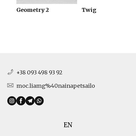
Geometry 2
Twig
+38 093 498 93 92
moc.liamg%40nainapetsailo
EN